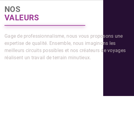
NOS
VALEURS
Gage de professionnalisme, nous vous proposons une
expertise de qualité. Ensemble, nous imaginons les
meilleurs circuits possibles et nos créateurs de voyages
réalisent un travail de terrain minutieux.
Ami Voyages,
LE SPÉCIALISTE DU VOYAGE
ETHNIQUE VERS L’ASIE DU SUD ET
L’AFRIQUE SUBSAHARIENNE.