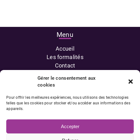
Menu
Accueil
Les formalités
Contact
Gérer le consentement aux
Prestations
cookies
Asie du Sud
Pour offrir les meilleures expériences, nous utilisons des technologies
telles que les cookies pour stocker et/ou accéder aux informations des
Afrique Subsaharienne
appareils.
Accepter
AMI VOYAGES